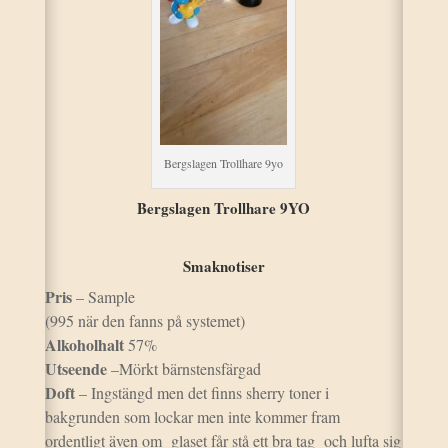
Bergslagen Trollhare 9yo
Bergslagen Trollhare 9YO
Smaknotiser
Pris
– Sample
(995 när den fanns på systemet)
Alkoholhalt
57%
Utseende
–Mörkt bärnstensfärgad
Doft
– Ingstängd men det finns sherry toner i
bakgrunden som lockar men inte kommer fram
ordentligt även om glaset får stå ett bra tag och lufta sig