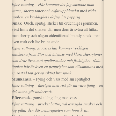
Efter vattning – Här kommer det jag saknade utan
vatten, sherry toner och ekfat uppblandat med röda
äpplen, en kryddighet i doften lite pepprig
Smak
Ouch, spritig, sticker till ordentligt i gommen,
visst finns det smaker där men dom är svåra att hitta,,
men sherry och någon oidentifierad brandy smak, men
även malt och lite brunt smör
Egter vattning: ja jösses här kommer verkligen
smakerna fram Stor och intensiv med klara sherrytoner
som drar även mot apelinsmaker och fruktigthet- röda
äpplen här är även en pepprighet som tillsammans med
en rostad ton ger en riktigt bra smak.
Munkänsla
– Fyllig och vass med sin spritighet
Efter vattning – återigen med risk för att vara tjatig – en
del vatten gör underverk.
Eftersmak–
ganska lång lång men vass
Efter vattning _ mycket bättre, väl avvägda smaker och
jag gillar den där pepprigheten som finns kvar..