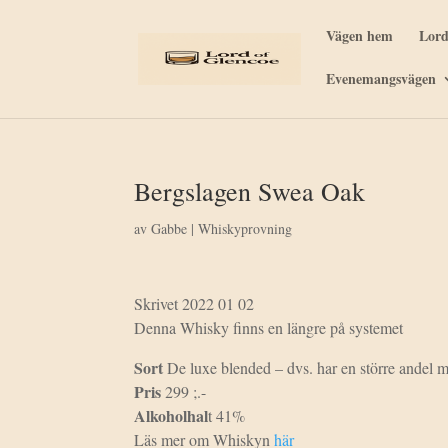
Vägen hem
Lord
Evenemangsvägen
Bergslagen Swea Oak
av
Gabbe
|
Whiskyprovning
Skrivet 2022 01 02
Denna Whisky finns en längre på systemet
Sort
De luxe blended – dvs. har en större andel 
Pris
299 ;.-
Alkoholhal
t 41%
Läs mer om Whiskyn
här