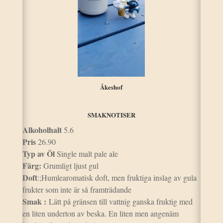
Åkeshof
SMAKNOTISER
Alkoholhalt
5.6
Pris
26.90
Typ av
Öl
Single malt pale ale
Färg:
Grumligt ljust gul
Doft
:;Humlearomatisk doft, men fruktiga inslag av gula
frukter som inte är så framträdande
Smak :
Lätt på gränsen till vattnig ganska fruktig med
en liten underton av beska. En liten men angenäm